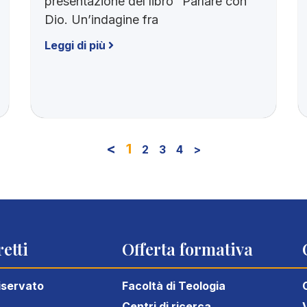
presentazione del libro “Parlare con
Dio. Un’indagine fra
Leggi di più
<
1
2
3
4
>
etti
Offerta formativa
iservato
Facoltà di Teologia
Centri di ricerca