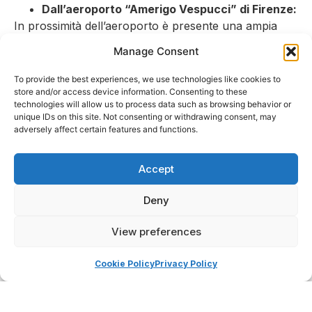
Dall’aeroporto “Amerigo Vespucci” di Firenze:
In prossimità dell’aeroporto è presente una ampia
zona dedicata ai taxi.
Manage Consent
Costo medio 25 €
Tempo di percorrenza: ca. 20 minuti
To provide the best experiences, we use technologies like cookies to
store and/or access device information. Consenting to these
IN AUTO
technologies will allow us to process data such as browsing behavior or
unique IDs on this site. Not consenting or withdrawing consent, may
Dall’autostrada A1:
uscita Firenze Nord,
adversely affect certain features and functions.
proseguire in direzione Firenze centro, quindi,
seguire le indicazioni per la zona ospedaliera di
Accept
Careggi.
Deny
Dall’autostrada A11 – Firenze Mare:
percorrere
l’autostrada fino al termine, quindi, seguire le
View preferences
indicazioni per il centro e poi zona ospedaliera
di Careggi.
Cookie Policy
Privacy Policy