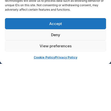
technologies will allow us to process data such as browsing behavior or
Alberto Zanobini.
unique IDs on this site. Not consenting or withdrawing consent, may
adversely affect certain features and functions.
Accept
Deny
View preferences
Cookie Policy
Privacy Policy
Evento finanziato anche grazie ai fondi
dell’8×1000 alla Chiesa Avventista