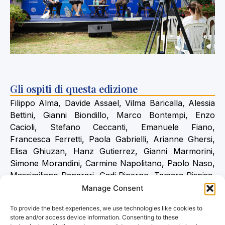
Gli ospiti di questa edizione
Filippo Alma, Davide Assael, Vilma Baricalla, Alessia
Bettini, Gianni Biondillo, Marco Bontempi, Enzo
Cacioli, Stefano Ceccanti, Emanuele Fiano,
Francesca Ferretti, Paola Gabrielli, Arianne Ghersi,
Elisa Ghiuzan, Hanz Gutierrez, Gianni Marmorini,
Simone Morandini, Carmine Napolitano, Paolo Naso,
Massimiliano Panarari, Gadi Piperno, Tamara Pispisa,
Mario Ricca, Maria Paola Rimoldi, Tiziano Rimoldi,
Manage Consent
Rolando Rizzo, Davide Romano, Severino Saccardi,
To provide the best experiences, we use technologies like cookies to
Mauro Sbrillo, Anna Scattigno, Saverio Scuccimarri,
store and/or access device information. Consenting to these
Piero Stefani, Letizia Tomassone, Raffaella Turchi,