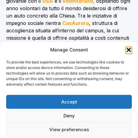
giovanile con il
GSA
e il
volontariato,
ospitando ogni
anno volontari da tutto il mondo desiderosi di offrire
un aiuto concreto alla Chiesa. Tra le iniziative di
impegno sociale rientra
CasAurora
, struttura di
accoglienza situata all’interno del campus, la cui
missione è quella di offrire ospitalità a costi contenuti
alle famiglie che devono soggiornare a Firenze per
Manage Consent
assistere un familiare ricoverato presso il vicino polo
ospedaliero.
To provide the best experiences, we use technologies like cookies to
store and/or access device information. Consenting to these
technologies will allow us to process data such as browsing behavior or
unique IDs on this site. Not consenting or withdrawing consent, may
adversely affect certain features and functions.
Accept
Deny
Istituto universitario avventista – Villa Aurora
View preferences
Via Ellen Gould White 4/1