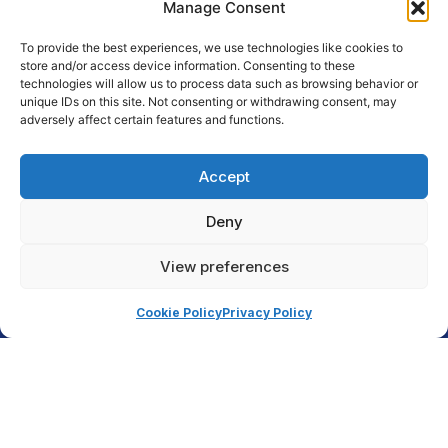
Manage Consent
To provide the best experiences, we use technologies like cookies to
store and/or access device information. Consenting to these
Istituto universitario avventista – Villa Aurora
technologies will allow us to process data such as browsing behavior or
Via Ellen Gould White 4/1
unique IDs on this site. Not consenting or withdrawing consent, may
adversely affect certain features and functions.
50139 Firenze, Italia
+39 055 412014
Accept
segreteria@villaaurora.it
Deny
Link diretti
View preferences
Offerta formativa
Cookie Policy
Privacy Policy
Campus e servizi
Copyright Tutti i diritti riservati