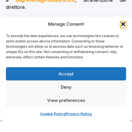
direttore.
Il corso prevede anche la partecipazione di avventisti
Manage Consent
provenienti da altre unioni o federazioni. In tal caso,
le spese sono a carico del corsista o della chiesa di
To provide the best experiences, we use technologies like cookies to
provenienza.
store and/or access device information. Consenting to these
technologies will allow us to process data such as browsing behavior or
unique IDs on this site. Not consenting or withdrawing consent, may
adversely affect certain features and functions.
Iscrizioni
Accept
Corsisti avventisti
Deny
Corsisti esterni
View preferences
Corsisti di altre unioni avventiste
Cookie Policy
Privacy Policy