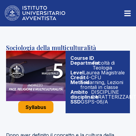
Sociologia della multiculturalità
Course ID
Department
Facoltà di
Teologia
Level
Laurea Magistrale
Credit
4-CFU
Method
E-learning, Lezioni
frontali in classe
Ambito
DISCIPLINE
disciplinare
CARATTERIZZANT
SSD
GSPS-06/A
Syllabus
Dopo aver definito il concetto e la cultura della