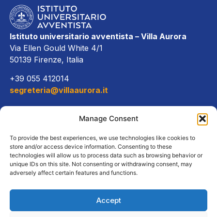
Istituto universitario avventista – Villa Aurora
Via Ellen Gould White 4/1
50139 Firenze, Italia
+39 055 412014
segreteria@villaaurora.it
Link diretti
Manage Consent
Offerta formativa
To provide the best experiences, we use technologies like cookies to
store and/or access device information. Consenting to these
technologies will allow us to process data such as browsing behavior or
Campus e servizi
unique IDs on this site. Not consenting or withdrawing consent, may
adversely affect certain features and functions.
Accept
Copyright Tutti i diritti riservati