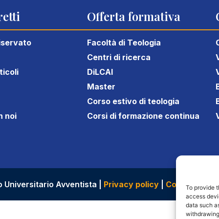
etti
Offerta formativa
iservato
Facoltà di Teologia
Centri di ricerca
icoli
DiLCAI
Master
Corso estivo di teologia
n noi
Corsi di formazione continua
uto Universitario Avventista |
Privacy policy
|
Cookies
To provide t
access devic
data such as
withdrawing