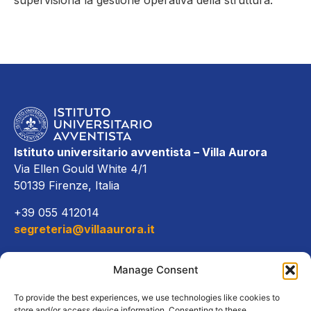
supervisiona la gestione operativa della struttura.
Istituto universitario avventista – Villa Aurora
Via Ellen Gould White 4/1
50139 Firenze, Italia
+39 055 412014
segreteria@villaaurora.it
Link diretti
Manage Consent
Offerta formativa
To provide the best experiences, we use technologies like cookies to
store and/or access device information. Consenting to these