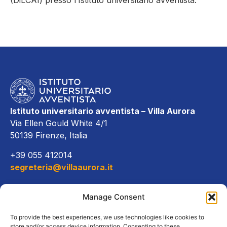
(DiLCAI) presso l’Istituto universitario avventista.
Istituto universitario avventista – Villa Aurora
Via Ellen Gould White 4/1
50139 Firenze, Italia
+39 055 412014
segreteria@villaaurora.it
Link diretti
Manage Consent
Offerta formativa
To provide the best experiences, we use technologies like cookies to
store and/or access device information. Consenting to these