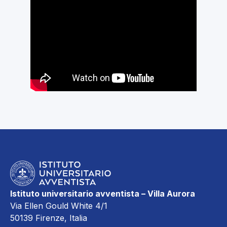
Istituto universitario avventista – Villa Aurora
Via Ellen Gould White 4/1
50139 Firenze, Italia