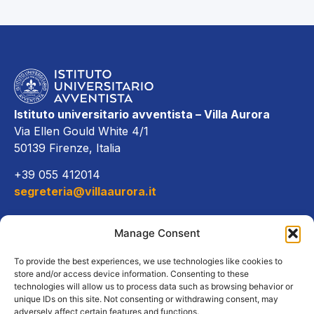
Istituto universitario avventista – Villa Aurora
Via Ellen Gould White 4/1
50139 Firenze, Italia
+39 055 412014
segreteria@villaaurora.it
Link diretti
Manage Consent
Offerta formativa
To provide the best experiences, we use technologies like cookies to
store and/or access device information. Consenting to these
technologies will allow us to process data such as browsing behavior or
Campus e servizi
unique IDs on this site. Not consenting or withdrawing consent, may
adversely affect certain features and functions.