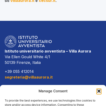
siti
villaaurora.it
e
cecsur.it
.
Istituto universitario avventista – Villa Aurora
Via Ellen Gould White 4/1
50139 Firenze, Italia
+39 055 412014
segreteria@villaaurora.it
Link diretti
Manage Consent
Offerta formativa
To provide the best experiences, we use technologies like cookies to
store and/or access device information. Consenting to these