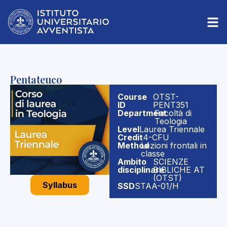
Pentateuco
Course
OTST-
ID
PENT351
Department
Facoltà di
Teologia
Level
Laurea Triennale
Credit
4-CFU
Method
Lezioni frontali in
classe
Ambito
SCIENZE
disciplinare
BIBLICHE AT
(OTST)
Syllabus
SSD
STAA-01/H