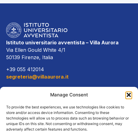
Istituto universitario avventista – Villa Aurora
Via Ellen Gould White 4/1
50139 Firenze, Italia
+39 055 412014
segreteria@villaaurora.it
Link diretti
Manage Consent
Offerta formativa
To provide the best experiences, we use technologies like cookies to
store and/or access device information. Consenting to these
technologies will allow us to process data such as browsing behavior or
Campus e servizi
unique IDs on this site. Not consenting or withdrawing consent, may
adversely affect certain features and functions.